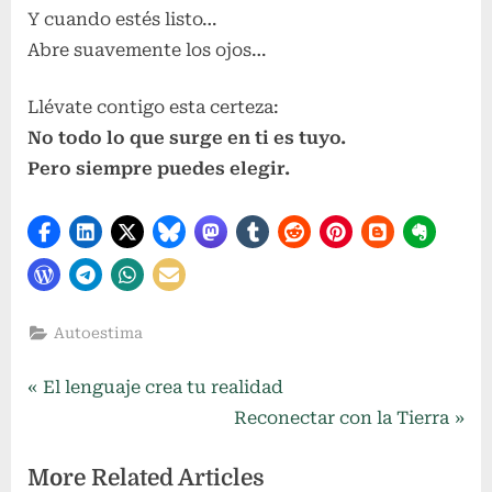
Y cuando estés listo…
Abre suavemente los ojos…
Llévate contigo esta certeza:
No todo lo que surge en ti es tuyo.
Pero siempre puedes elegir.
Autoestima
Navegación
P
El lenguaje crea tu realidad
r
N
Reconectar con la Tierra
de
e
e
More Related Articles
entradas
v
x