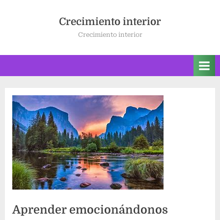
Saltar
al
Crecimiento interior
contenido
Crecimiento interior
Aprender emocionándonos