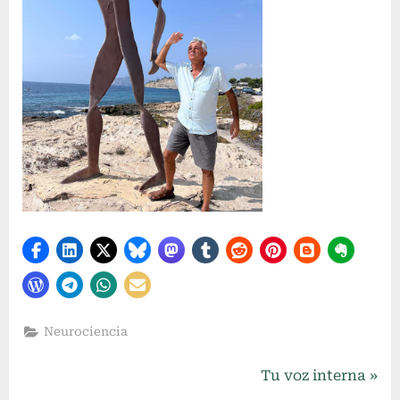
Neurociencia
Navegación
N
Tu voz interna
e