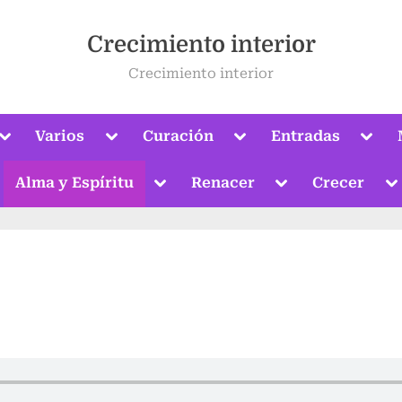
Crecimiento interior
Crecimiento interior
Alternar
Alternar
Alternar
Alter
Varios
Curación
Entradas
submenú
submenú
submenú
subm
Alternar
submenú
ternar
Alternar
Alternar
Al
Alma y Espíritu
Renacer
Crecer
bmenú
submenú
submenú
s
Alternar
submenú