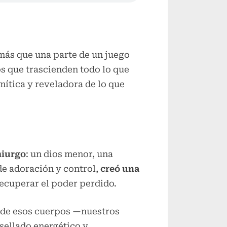
Alternar
submenú
Alternar
submenú
 más que una parte de un juego
Alternar
s que trascienden todo lo que
submenú
mítica y reveladora de lo que
iurgo
: un dios menor, una
de adoración y control,
creó una
recuperar el poder perdido.
o de esos cuerpos —nuestros
sellado energético y