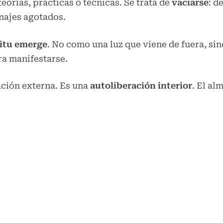
teorías, prácticas o técnicas. Se trata de
vaciarse
: d
najes agotados.
ritu emerge
. No como una luz que viene de fuera, si
ra manifestarse.
ación externa. Es una
autoliberación interior
. El al