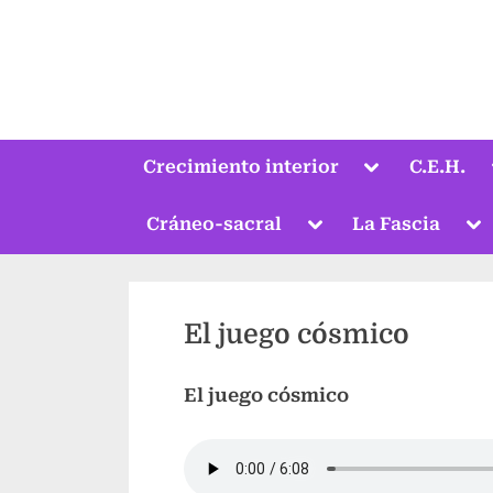
Saltar
al
contenido
Alternar
Crecimiento interior
C.E.H.
submenú
Alternar
Al
Cráneo-sacral
La Fascia
submenú
su
El juego cósmico
El juego cósmico