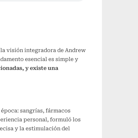
Alternar
submenú
Alternar
submenú
Alternar
submenú
 la visión integradora de Andrew
undamento esencial es simple y
cionadas, y existe una
u época: sangrías, fármacos
eriencia personal, formuló los
ecisa y la estimulación del