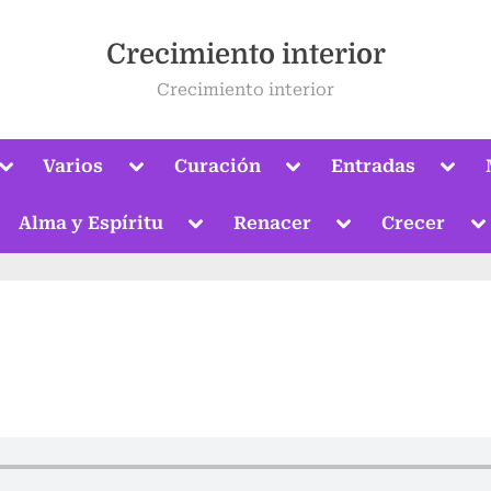
Crecimiento interior
Crecimiento interior
Alternar
Alternar
Alternar
Alter
Varios
Curación
Entradas
submenú
submenú
submenú
subm
Alternar
submenú
ternar
Alternar
Alternar
Al
Alma y Espíritu
Renacer
Crecer
bmenú
submenú
submenú
s
Alternar
submenú