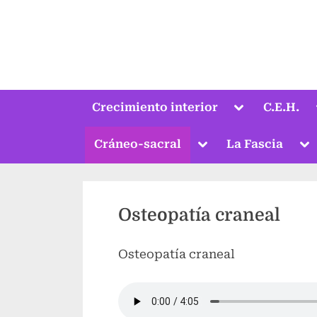
Saltar
al
contenido
Alternar
Crecimiento interior
C.E.H.
submenú
Alternar
Al
Cráneo-sacral
La Fascia
submenú
su
Osteopatía craneal
Osteopatía craneal