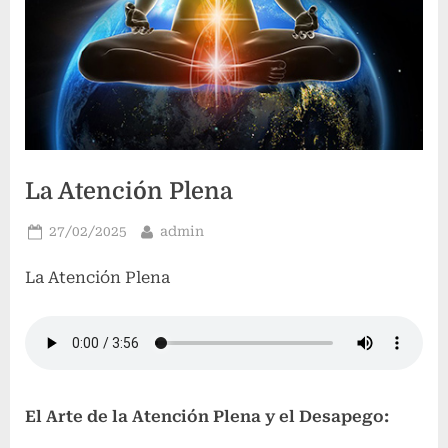
La Atención Plena
Publicado
Por
27/02/2025
admin
el
La Atención Plena
El Arte de la Atención Plena y el Desapego: