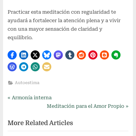
Practicar esta meditación con regularidad te
ayudará a fortalecer la atención plena y a vivir
con una mayor sensación de claridad y
equilibrio.
Autoestima
Navegación
P
Armonía interna
r
N
Meditación para el Amor Propio
de
e
e
More Related Articles
entradas
v
x
i
t