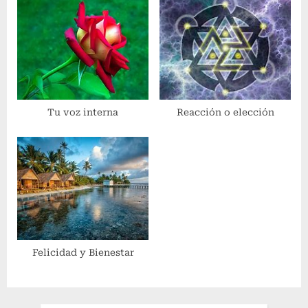
:
Tu voz interna
Reacción o elección
Felicidad y Bienestar