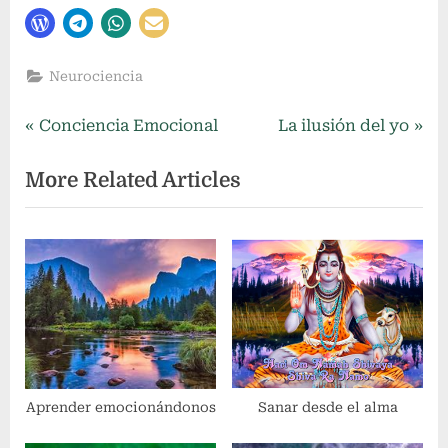
Neurociencia
Navegación
P
N
Conciencia Emocional
La ilusión del yo
r
e
de
More Related Articles
e
x
entradas
v
t
i
P
o
o
u
s
s
t
P
:
o
s
Aprender emocionándonos
Sanar desde el alma
t