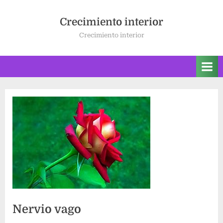
Saltar
al
Crecimiento interior
contenido
Crecimiento interior
Nervio vago