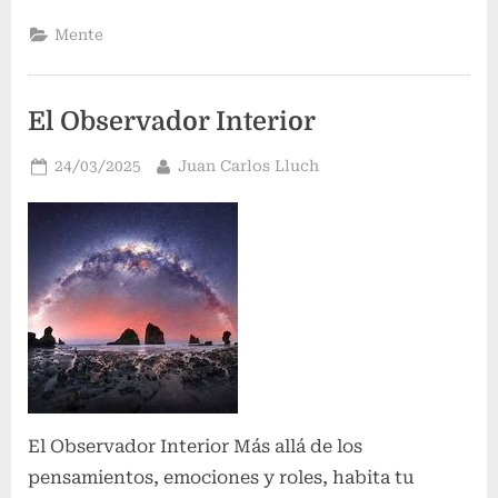
como
revelación”
Mente
El Observador Interior
Publicado
Por
24/03/2025
Juan Carlos Lluch
el
El Observador Interior Más allá de los
pensamientos, emociones y roles, habita tu