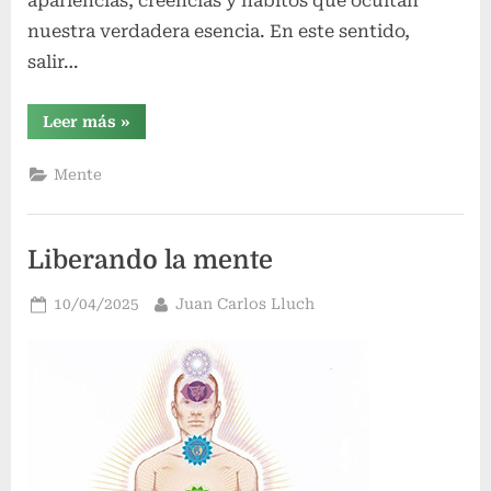
apariencias, creencias y hábitos que ocultan
nuestra verdadera esencia. En este sentido,
salir…
“Salir
Leer más
»
de
la
Matrix”
Mente
Liberando la mente
Publicado
Por
10/04/2025
Juan Carlos Lluch
el