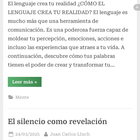
El lenguaje crea tu realidad ¿CÓMO EL
LENGUAJE CREA TU REALIDAD? El lenguaje es
mucho más que una herramienta de
comunicación. Es una poderosa fuerza capaz de
moldear tu percepción, emociones, acciones e
incluso las experiencias que atraes a tu vida. A
continuación, descubre cómo tus palabras
tienen el poder de crear y transformar tu…
“El
Leer más
»
lenguaje
crea
tu
Mente
realidad”
El silencio como revelación
Publicado
Por
24/03/2025
Juan Carlos Lluch