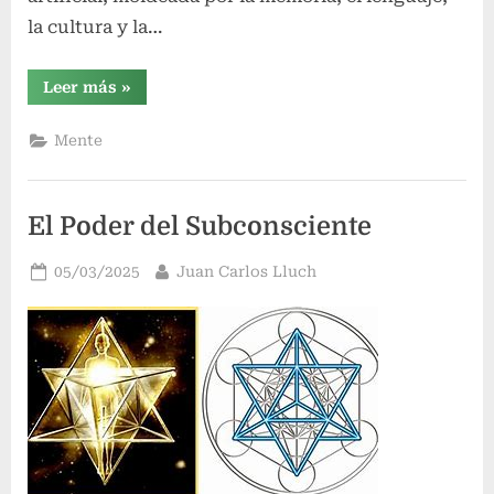
la cultura y la…
“La
Leer más
»
ilusión
del
yo”
Mente
El Poder del Subconsciente
Publicado
Por
05/03/2025
Juan Carlos Lluch
el