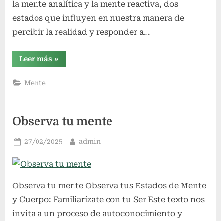
la mente analítica y la mente reactiva, dos
estados que influyen en nuestra manera de
percibir la realidad y responder a…
“Mente
Leer más
»
Analítica
y
Mente
Mente
Reactiva”
Observa tu mente
Publicado
Por
27/02/2025
admin
el
Observa tu mente Observa tus Estados de Mente
y Cuerpo: Familiarízate con tu Ser Este texto nos
invita a un proceso de autoconocimiento y