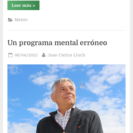
“Liberando
Leer más
»
la
mente”
Mente
Un programa mental erróneo
Publicado
Por
08/04/2025
Juan Carlos Lluch
el