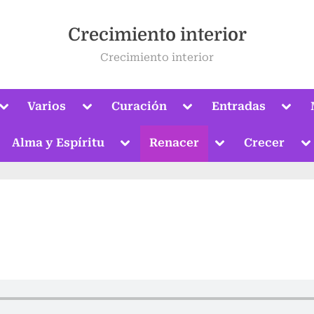
Crecimiento interior
Crecimiento interior
Alternar
Alternar
Alternar
Alter
Varios
Curación
Entradas
submenú
submenú
submenú
subm
Alternar
submenú
ternar
Alternar
Alternar
Al
Alma y Espíritu
Renacer
Crecer
bmenú
submenú
submenú
s
Alternar
submenú