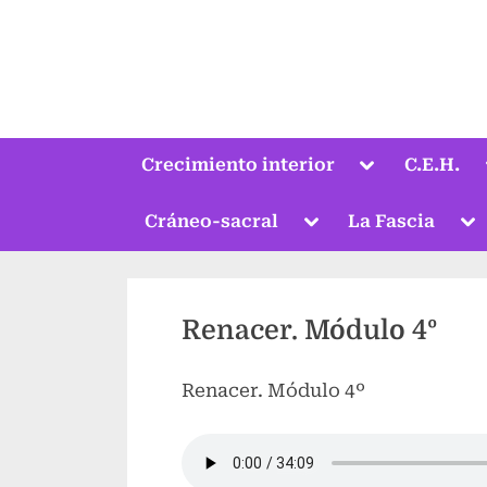
Saltar
al
contenido
Alternar
Crecimiento interior
C.E.H.
submenú
Alternar
Al
Cráneo-sacral
La Fascia
submenú
su
Renacer. Módulo 4º
Renacer. Módulo 4º