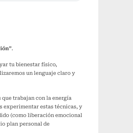
Alternar
submenú
Alternar
submenú
Alternar
submenú
ión”
.
r tu bienestar físico,
ilizaremos un lenguaje claro y
que trabajan con la energía
s experimentar estas técnicas, y
dido (como liberación emocional
io plan personal de